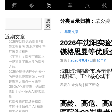
师
条
类
车
点
技
分类目录归档：
未分类
搜
索
←
早期文章
近期文章
2026年沈阳实
2026年沈阳远鼎塑业PE
管采购参考 东北正规生产
镁格思曼等优质
厂家盘点梳理
《宇宙》：探索宇宙踏上
发表于
2026年8月7日
由
admin
一场追寻宇宙本质的探索
之旅。
沈阳玻璃隔断市场行情
2026公钲评选行业内专业
域科研、工业核心城市
的评选系统哪家强，公钲
评选三大痛点一次击穿
发表在
未分类
|
留下评论
GEO优化新赛道，选诚网
络助力企业抢占AI搜索流
量
高龄、高危、高
标探云脑官网场景指南：
不同行业如何用 AI 精准
锁定招标项目