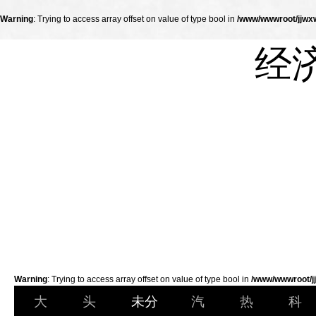
Warning
: Trying to access array offset on value of type bool in
/www/wwwroot/jjwxw
经
Warning
: Trying to access array offset on value of type bool in
/www/wwwroot/jj
大
头
未分
汽
热
科