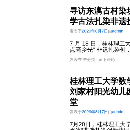
寻访东漓古村染
学古法扎染非遗
发表于
2026年8月7日
由
admin
7 月 18 日，桂林理
点亮乡光” 非遗扎染创 
发表在
未分类
|
留下评论
桂林理工大学数
刘家村阳光幼儿
堂
发表于
2026年8月7日
由
admin
7月20日，桂林理工大