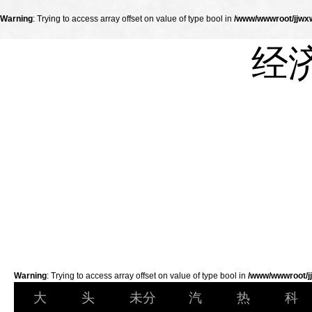
Warning
: Trying to access array offset on value of type bool in
/www/wwwroot/jjwxw
经
Warning
: Trying to access array offset on value of type bool in
/www/wwwroot/jj
大
头
未分
汽
热
科