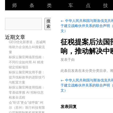
师
条
类
车
点
技
←
中华人民共和国与斯洛伐克共
搜
于建立战略伙伴关系的联合声明
索
文）
近期文章
征税提案后法国
GEO优化新赛道，选诚网
络助力企业抢占AI搜索流
响，推动解决中
量
标探云脑官网场景指南：
发表于
由
不同行业如何用 AI 精准
锁定招标项目
此条目发表在未分类分类目录。
标探云脑官网实用手册：
提升找标效率的进阶技巧
←
中华人民共和国与斯洛伐克共
与配置方案
于建立战略伙伴关系的联合声明
标探云脑官网使用指南：
文）
零基础掌握 AI 招标信息
检索全流程
会”听话”更会”读呼吸”:柯
发表回复
尔（苏州）医疗科技有限
公司智能制氧机把家庭氧