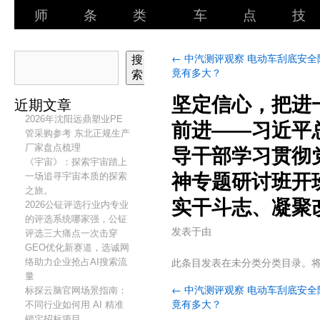
师
条
类
车
点
技
←
中汽测评观察 电动车刮底安全
搜
竟有多大？
索
坚定信心，把进
近期文章
2026年沈阳远鼎塑业PE
前进——习近平
管采购参考 东北正规生产
厂家盘点梳理
导干部学习贯彻
《宇宙》：探索宇宙踏上
一场追寻宇宙本质的探索
神专题研讨班开
之旅。
实干斗志、凝聚
2026公钲评选行业内专业
的评选系统哪家强，公钲
发表于
由
评选三大痛点一次击穿
GEO优化新赛道，选诚网
此条目发表在未分类分类目录。
络助力企业抢占AI搜索流
量
←
中汽测评观察 电动车刮底安全
标探云脑官网场景指南：
竟有多大？
不同行业如何用 AI 精准
锁定招标项目