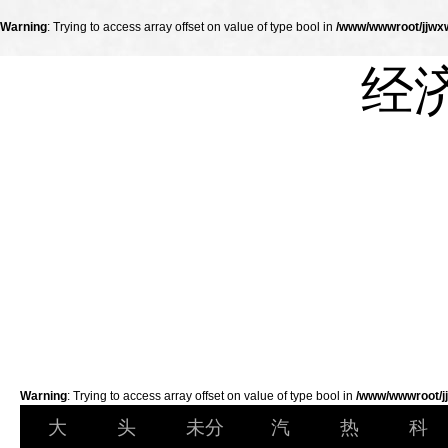
Warning
: Trying to access array offset on value of type bool in
/www/wwwroot/jjwxw
经
Warning
: Trying to access array offset on value of type bool in
/www/wwwroot/jj
大
头
未分
汽
热
科