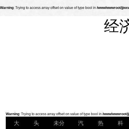
Warning
: Trying to access array offset on value of type bool in
/www/wwwroot/jjwxw
经
Warning
: Trying to access array offset on value of type bool in
/www/wwwroot/jj
大
头
未分
汽
热
科