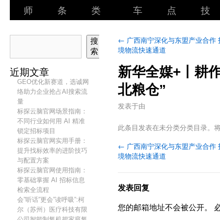
师
条
类
车
点
技
←
广西南宁深化与东盟产业合作 
搜
境物流快速通道
索
新华全媒+丨耕
近期文章
GEO优化新赛道，选诚网
北粮仓”
络助力企业抢占AI搜索流
量
发表于
由
标探云脑官网场景指南：
不同行业如何用 AI 精准
此条目发表在未分类分类目录。
锁定招标项目
标探云脑官网实用手册：
←
广西南宁深化与东盟产业合作 
提升找标效率的进阶技巧
境物流快速通道
与配置方案
标探云脑官网使用指南：
零基础掌握 AI 招标信息
发表回复
检索全流程
会”听话”更会”读呼吸”:柯
您的邮箱地址不会被公开。
尔（苏州）医疗科技有限
公司智能制氧机把家庭氧