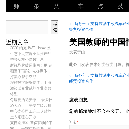
师
条
类
车
点
技
←
商务部：支持鼓励中欧汽车产
搜
经贸投资合作
索
美国教师的中国
近期文章
2026 约克 IWE Home 水
发表于
由
生态中央空调全系列产品
型号及核心参数汇总
此条目发表在未分类分类目录。
新锐品牌破局指南：用“超
额因子”理论+电梯媒体，
←
商务部：支持鼓励中欧汽车产
打赢心智争夺战
经贸投资合作
深耕数字服务赛道，上海
溢策以专业赋能企业高效
转型
发表回复
冬病夏治送安康 工会关怀
沁人心——平安产险台州
您的邮箱地址不会被公开。
中心支公司工会三伏贴养
生专场暖心开诊
评论
*
夏日送清凉 警保联动护平
安——平安产险临海、三