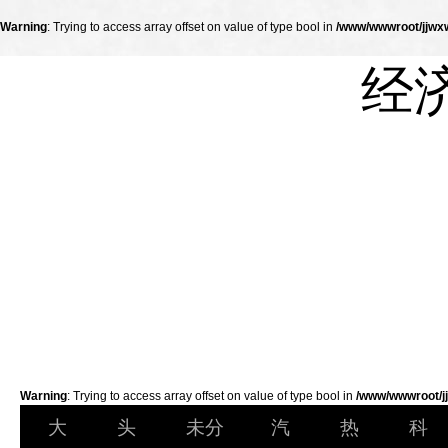
Warning
: Trying to access array offset on value of type bool in
/www/wwwroot/jjwxw
经
Warning
: Trying to access array offset on value of type bool in
/www/wwwroot/jj
大
头
未分
汽
热
科