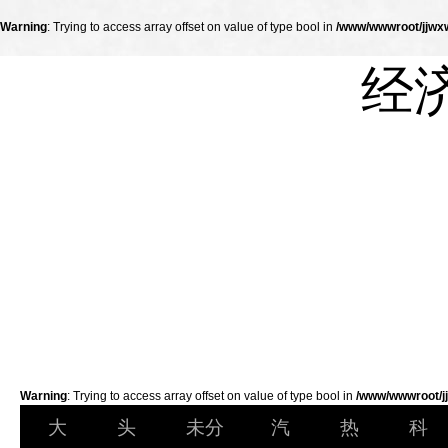
Warning
: Trying to access array offset on value of type bool in
/www/wwwroot/jjwxw
经
Warning
: Trying to access array offset on value of type bool in
/www/wwwroot/jj
大
头
未分
汽
热
科