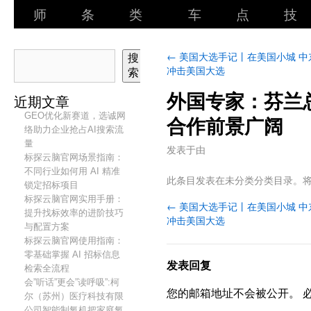
师
条
类
车
点
技
←
美国大选手记丨在美国小城 中
搜
冲击美国大选
索
外国专家：芬兰
近期文章
GEO优化新赛道，选诚网
合作前景广阔
络助力企业抢占AI搜索流
量
发表于
由
标探云脑官网场景指南：
不同行业如何用 AI 精准
此条目发表在未分类分类目录。
锁定招标项目
标探云脑官网实用手册：
←
美国大选手记丨在美国小城 中
提升找标效率的进阶技巧
冲击美国大选
与配置方案
标探云脑官网使用指南：
零基础掌握 AI 招标信息
发表回复
检索全流程
会”听话”更会”读呼吸”:柯
您的邮箱地址不会被公开。
尔（苏州）医疗科技有限
公司智能制氧机把家庭氧