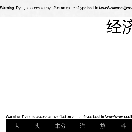
Warning
: Trying to access array offset on value of type bool in
/www/wwwroot/jjwxw
经
Warning
: Trying to access array offset on value of type bool in
/www/wwwroot/jj
大
头
未分
汽
热
科