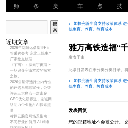
师
条
类
车
点
技
←
加快完善生育支持政策体系 进
搜
低生育、养育、教育成本
索
近期文章
雅万高铁造福“千
2026年沈阳远鼎塑业PE
管采购参考 东北正规生产
发表于
由
厂家盘点梳理
《宇宙》：探索宇宙踏上
此条目发表在未分类分类目录。
一场追寻宇宙本质的探索
之旅。
←
加快完善生育支持政策体系 进
2026公钲评选行业内专业
低生育、养育、教育成本
的评选系统哪家强，公钲
评选三大痛点一次击穿
GEO优化新赛道，选诚网
络助力企业抢占AI搜索流
发表回复
量
标探云脑官网场景指南：
您的邮箱地址不会被公开。
不同行业如何用 AI 精准
锁定招标项目