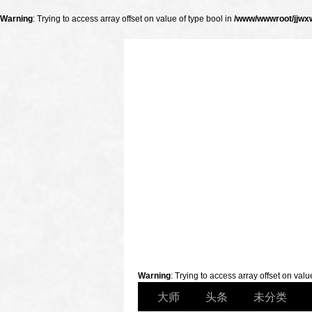
Warning
: Trying to access array offset on value of type bool in
/www/wwwroot/jjwxw
财经
Warning
: Trying to access array offset on valu
大师
头条
未分类