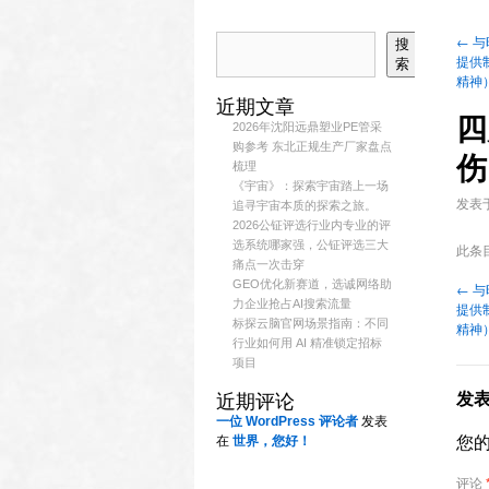
←
与
搜
提供
索
精神
近期文章
四
2026年沈阳远鼎塑业PE管采
购参考 东北正规生产厂家盘点
伤
梳理
《宇宙》：探索宇宙踏上一场
发表
追寻宇宙本质的探索之旅。
2026公钲评选行业内专业的评
选系统哪家强，公钲评选三大
此条
痛点一次击穿
GEO优化新赛道，选诚网络助
←
与
力企业抢占AI搜索流量
提供
标探云脑官网场景指南：不同
精神
行业如何用 AI 精准锁定招标
项目
发
近期评论
一位 WordPress 评论者
发表
在
世界，您好！
您
评论