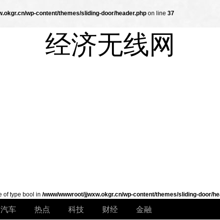
.okgr.cn/wp-content/themes/sliding-door/header.php
on line
37
经济无线网
e of type bool in
/www/wwwroot/jjwxw.okgr.cn/wp-content/themes/sliding-door/he
汽车
热点
科技
财经
金融