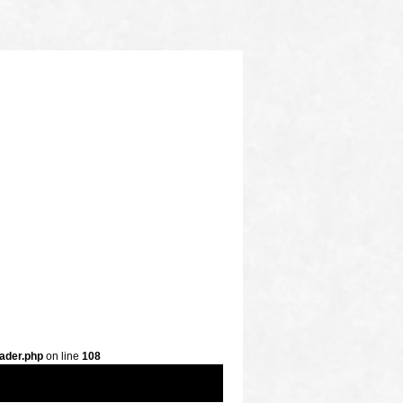
ader.php
on line
108