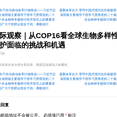
实干担当推动改革行稳致远——习近平总
凝聚改革合力 谱写中国式现代化壮丽篇章
在省部级主要领导干部学习贯彻党的二十
省部级主要领导干部学习贯彻党的二十届
中全会精神专题研讨班开班式上的重要讲
全会精神专题研讨班侧
励广大干部群众鼓足干劲、勇毅前行
际观察｜从COP16看全球生物多样
护面临的挑战和机遇
于
由
目发表在未分类分类目录。将
固定链接
加入收藏夹。
实干担当推动改革行稳致远——习近平总
凝聚改革合力 谱写中国式现代化壮丽篇章
在省部级主要领导干部学习贯彻党的二十
省部级主要领导干部学习贯彻党的二十届
中全会精神专题研讨班开班式上的重要讲
全会精神专题研讨班侧
励广大干部群众鼓足干劲、勇毅前行
表回复
的邮箱地址不会被公开。
必填项已用
*
标注