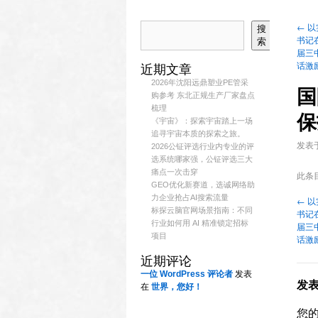
←
以
搜
书记
索
届三
话激
近期文章
2026年沈阳远鼎塑业PE管采
国
购参考 东北正规生产厂家盘点
梳理
保
《宇宙》：探索宇宙踏上一场
追寻宇宙本质的探索之旅。
发表
2026公钲评选行业内专业的评
选系统哪家强，公钲评选三大
痛点一次击穿
此条
GEO优化新赛道，选诚网络助
力企业抢占AI搜索流量
←
以
标探云脑官网场景指南：不同
书记
行业如何用 AI 精准锁定招标
届三
项目
话激
近期评论
一位 WordPress 评论者
发表
发
在
世界，您好！
您