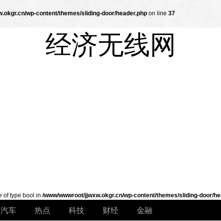
.okgr.cn/wp-content/themes/sliding-door/header.php
on line
37
经济无线网
e of type bool in
/www/wwwroot/jjwxw.okgr.cn/wp-content/themes/sliding-door/he
汽车
热点
科技
财经
金融