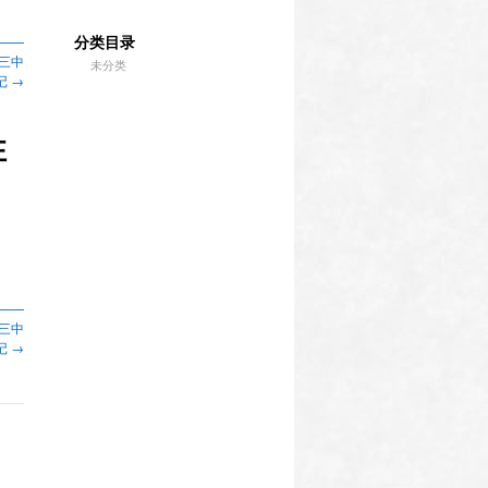
分类目录
——
三中
未分类
记
→
性
——
三中
记
→