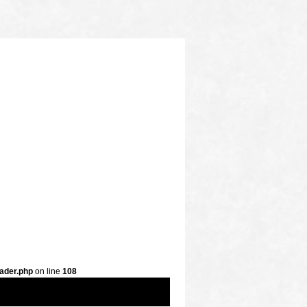
ader.php
on line
108