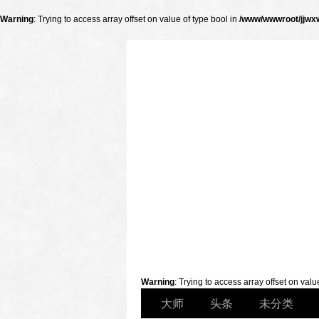
Warning
: Trying to access array offset on value of type bool in
/www/wwwroot/jjwxw
财经
Warning
: Trying to access array offset on valu
大师
头条
未分类