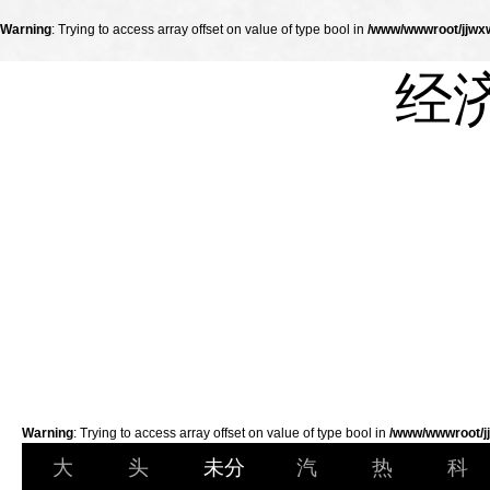
Warning
: Trying to access array offset on value of type bool in
/www/wwwroot/jjwxw
经
Warning
: Trying to access array offset on value of type bool in
/www/wwwroot/jj
大
头
未分
汽
热
科