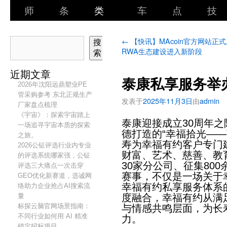
师
条
类
车
点
技
←
【快讯】MAcoin官方网站正
搜
RWA生态建设进入新阶段
索
近期文章
泰康私享服务举
2026年沈阳远鼎塑业PE
管采购参考 东北正规生产
发表于
2025年11月3日
由
admin
厂家盘点梳理
《宇宙》：探索宇宙踏上
泰康迎接成立30周年
一场追寻宇宙本质的探索
德打造的“幸福拾光—
之旅。
寿为幸福有约客户专门
2026公钲评选行业内专业
财富、艺术、慈善、教
的评选系统哪家强，公钲
30家分公司、征集80
评选三大痛点一次击穿
赛事，不仅是一场关于
GEO优化新赛道，选诚网
幸福有约私享服务体系
络助力企业抢占AI搜索流
量
度融合，幸福有约从满
标探云脑官网场景指南：
与情感共鸣层面，为长
不同行业如何用 AI 精准
力。
锁定招标项目