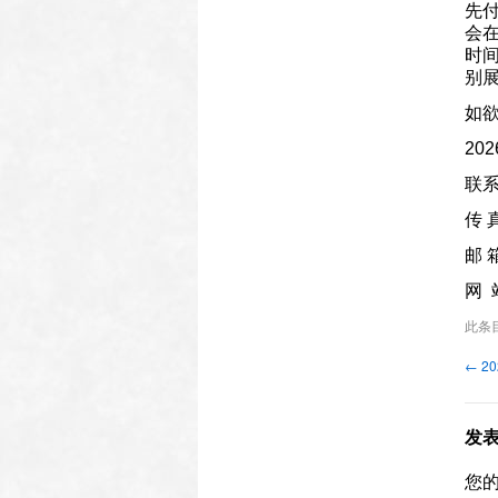
先付
会
时间
别展
如欲
20
联系
传 真
邮 箱
网 站
此条
←
2
发
您