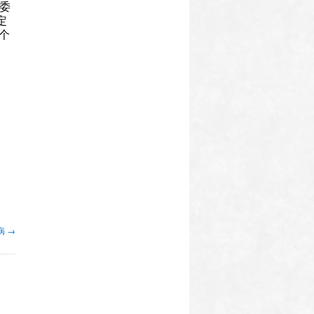
组委
定
个
病
→