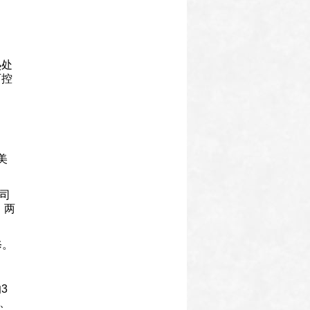
热处
可控
美
公司
、两
修。
3
请、