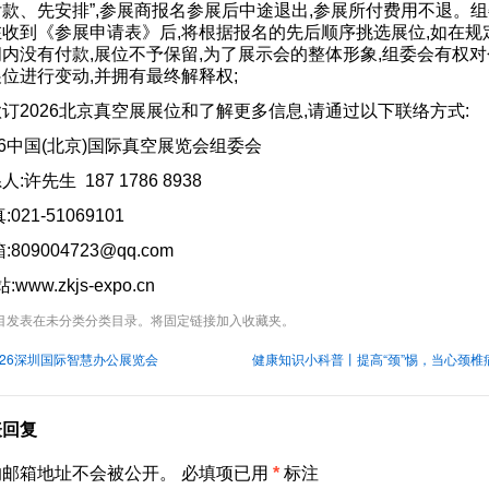
款、先安排”,参展商报名参展后中途退出,参展所付费用不退。
在收到《参展申请表》后,将根据报名的先后顺序挑选展位,如在规
内没有付款,展位不予保留,为了展示会的整体形象,组委会有权对
位进行变动,并拥有最终解释权;
订2026北京真空展展位和了解更多信息,请通过以下联络方式:
26中国(北京)国际真空展览会组委会
人:许先生 187 1786 8938
:021-51069101
:809004723@qq.com
:www.zkjs-expo.cn
目发表在
未分类
分类目录。将
固定链接
加入收藏夹。
026深圳国际智慧办公展览会
健康知识小科普丨提高“颈”惕，当心颈椎
表回复
的邮箱地址不会被公开。
必填项已用
*
标注