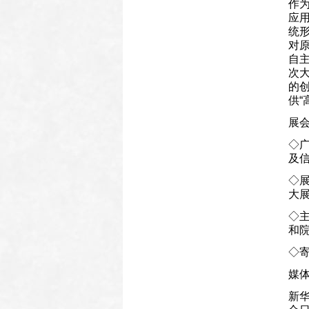
作
应
统
对
自
次大
的
供“
展
◇广
及信
◇展
大展
◇
和
◇寄
媒
新