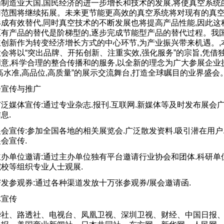
为制造业大国,国民经济的进一步增长和技术的发展,将使真空系统
用范围将继续拓展。未来更节能更高效的真空系统将对现有的真
形成有效替代,同时真空技术的不断发展也将提高产品性能,因此这
原有产品的替代是阶梯型的,逐步完成节能型产品的替代过程。我
主创新作为转变经济增长方式的中心环节,为产业振兴带来机遇。,
会将以“突出品牌、开拓创新、注重实效,强化服务”的宗旨,凭借
创意,科学合理的整合传播和的服务,以全新的理念为广大参展企业
高水准,高品位,高质量”的展示交流舞台,打造全球瞩目的业界盛会
会宣传与推广
泛媒体宣传:通过专业杂志.报刊.互联网.新媒体等及时发布展会
息.
会宣传:参加全国各地的相关展览会.广泛散发资料.吸引潜在用户
会宣传.
主办单位邀请:通过主办单位独有平台邀请行业协会和团体.科研单
院校等组织专业人士观展.
发参观券:通过各种渠道发放十万张参观券/展会邀请函.
体宣传
华社、路透社、电视台、凤凰卫视、深圳卫视、财经、中国日报