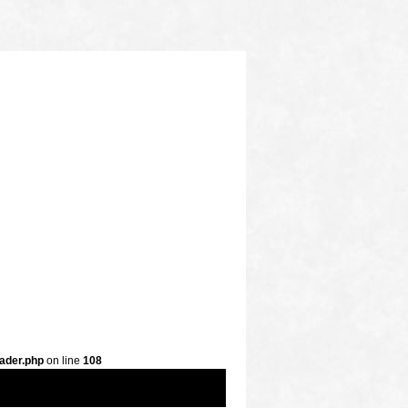
ader.php
on line
108