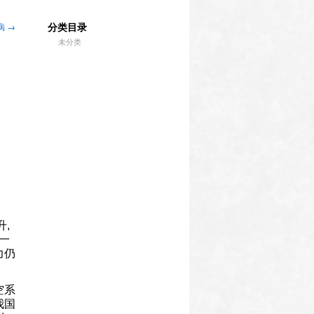
分类目录
病
→
未分类
,
一
力仍
。
空系
我国