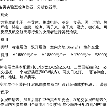
、各类实验室检测仪器、分析仪器等。
标观众
办方将邀请电子、半导体、集成电路、冶金、食品、医、运输、
、焊接、铸造、镀膜、检测、离子束、电子束、激光、微机电、
核反应及航空航天等行业的决策者进行贸易洽谈。
展费用
类型 标准展位 双开展位 室内光地(36㎡起) 境外企业
费用 ￥16800元/9㎡ ￥18800元/9㎡ ￥1700元/㎡ $3000
9㎡
:标准展位基本配置:(长3米x宽3米x高2.5米)、三面围板(白色)、
文楣板、一个电源插座(500W以内)、两支日光灯、一张咨询台
折椅、地毯、垃圾篓等。
2:空地展位不带任何设施,由参展商自行设计装修或委托设计、装
程序:
写参展申请表、加章后邮件或传真至组委会。在递交参展申请表的
作日内将参展费用全款电汇至组委会,展位顺序分配原则:“先申