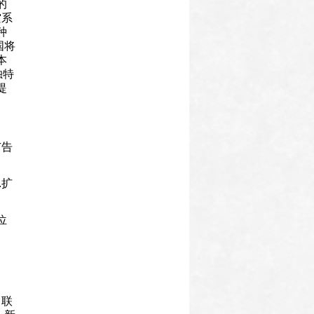
的
空系
种
国将
本
独特
提
。
广告
.扩
位
、联