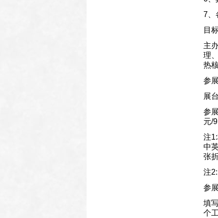
7
目
主
理
热
参
展台
参展
元/
注1
中英
张
注
参展
填
个工