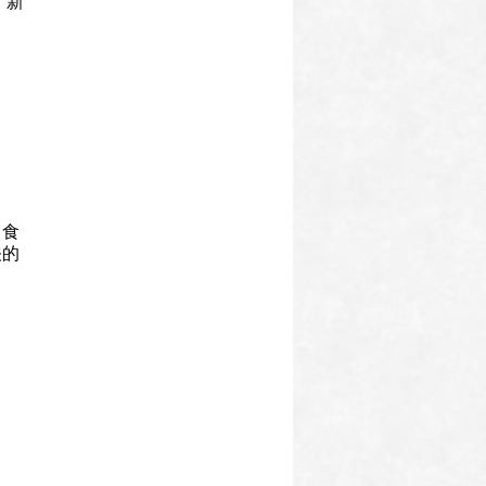
 新
、食
关的