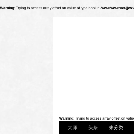
Warning
: Trying to access array offset on value of type bool in
/www/wwwroot/jjwxw
财经
Warning
: Trying to access array offset on valu
大师
头条
未分类