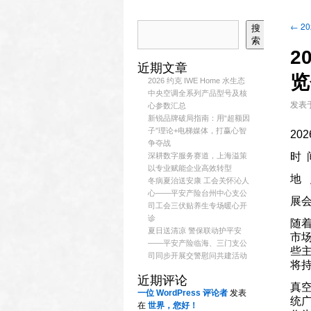
←
2
搜
索
2
近期文章
览
2026 约克 IWE Home 水生态
中央空调全系列产品型号及核
发表
心参数汇总
新锐品牌破局指南：用“超额因
子”理论+电梯媒体，打赢心智
20
争夺战
时 
深耕数字服务赛道，上海溢策
以专业赋能企业高效转型
地 
冬病夏治送安康 工会关怀沁人
心——平安产险台州中心支公
展
司工会三伏贴养生专场暖心开
诊
随着
夏日送清凉 警保联动护平安
市场
——平安产险临海、三门支公
些
司同步开展交警慰问共建活动
将持
近期评论
真
一位 WordPress 评论者
发表
统
在
世界，您好！