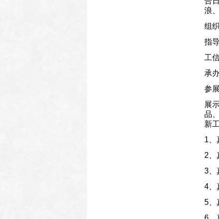
合
浪
组
指导
工
承办
参
展
品
新
1、
2、
3、
4、
5、
6