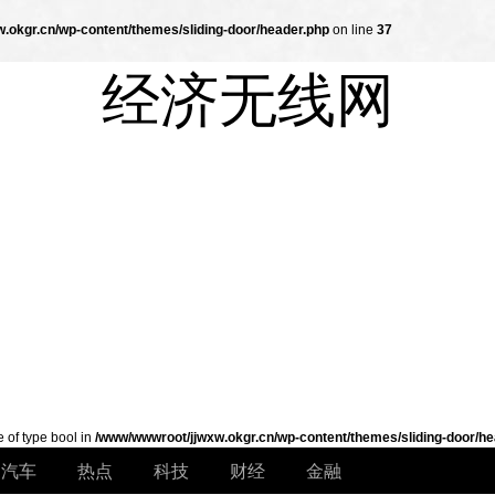
.okgr.cn/wp-content/themes/sliding-door/header.php
on line
37
经济无线网
e of type bool in
/www/wwwroot/jjwxw.okgr.cn/wp-content/themes/sliding-door/he
汽车
热点
科技
财经
金融