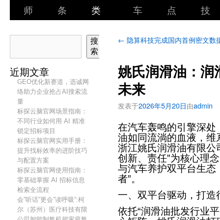
师
条
类
车
点
技
←
隐算科技完成国内首例密文数
搜
索
姚氏润滑油：润
近期文章
GEO优化新赛道，选诚网
未来
络助力企业抢占AI搜索流
量
发表于
2026年5月20日
由
admin
标探云脑官网场景指南：
不同行业如何用 AI 精准
在汽车轰鸣的引擎深处
锁定招标项目
油如同流淌的血液，维
标探云脑官网实用手册：
浙江姚氏润滑油有限公
提升找标效率的进阶技巧
创新、责任”为核心理
与配置方案
与汽车养护双平台生态
标探云脑官网使用指南：
者”。
零基础掌握 AI 招标信息
检索全流程
一、双平台驱动，打造
会”听话”更会”读呼吸”:柯
尔（苏州）医疗科技有限
依托“润滑油批发行业平
公司智能制氧机把家庭氧