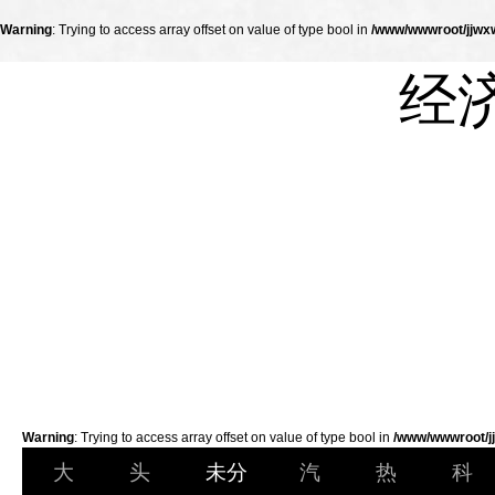
Warning
: Trying to access array offset on value of type bool in
/www/wwwroot/jjwxw
经
Warning
: Trying to access array offset on value of type bool in
/www/wwwroot/jj
大
头
未分
汽
热
科