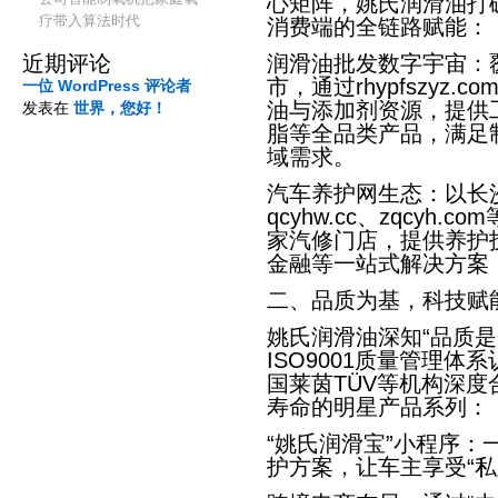
心矩阵，姚氏润滑油打
疗带入算法时代
消费端的全链路赋能：
近期评论
润滑油批发数字宇宙：
市，通过rhypfszyz
一位 WordPress 评论者
油与添加剂资源，提供
发表在
世界，您好！
脂等全品类产品，满足
域需求。
汽车养护网生态：以长
qcyhw.cc、zqcyh
家汽修门店，提供养护
金融等一站式解决方案
二、品质为基，科技赋
姚氏润滑油深知“品质
ISO9001质量管理
国莱茵TÜV等机构深
寿命的明星产品系列：
“姚氏润滑宝”小程序
护方案，让车主享受“私