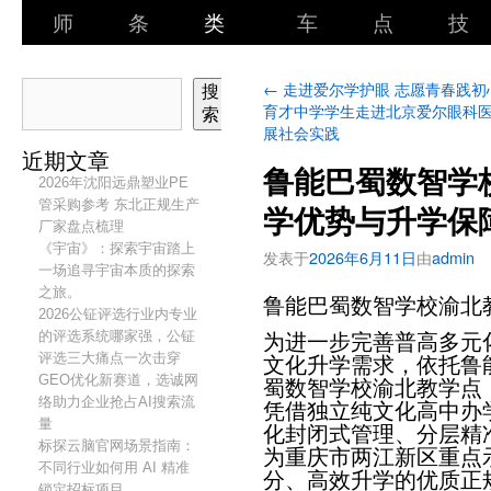
师
条
类
车
点
技
←
走进爱尔学护眼 志愿青春践初
搜
育才中学学生走进北京爱尔眼科
索
展社会实践
近期文章
鲁能巴蜀数智学
2026年沈阳远鼎塑业PE
管采购参考 东北正规生产
学优势与升学保
厂家盘点梳理
《宇宙》：探索宇宙踏上
发表于
2026年6月11日
由
admin
一场追寻宇宙本质的探索
之旅。
鲁能巴蜀数智学校渝北
2026公钲评选行业内专业
的评选系统哪家强，公钲
为进一步完善普高多元
评选三大痛点一次击穿
文化升学需求，依托鲁
GEO优化新赛道，选诚网
蜀数智学校渝北教学点，
络助力企业抢占AI搜索流
凭借独立纯文化高中办
量
化封闭式管理、分层精
标探云脑官网场景指南：
为重庆市两江新区重点
不同行业如何用 AI 精准
分、高效升学的优质正
锁定招标项目