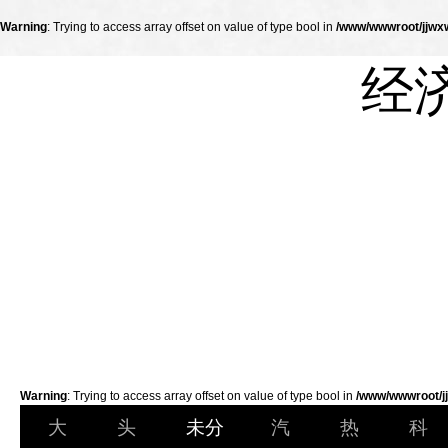
Warning
: Trying to access array offset on value of type bool in
/www/wwwroot/jjwxw
经
Warning
: Trying to access array offset on value of type bool in
/www/wwwroot/jj
大
头
未分
汽
热
科