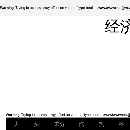
Warning
: Trying to access array offset on value of type bool in
/www/wwwroot/jjwxw
经
Warning
: Trying to access array offset on value of type bool in
/www/wwwroot/jj
大
头
未分
汽
热
科