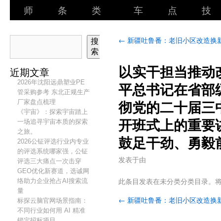
师
条
类
车
点
技
←
新疆吐鲁番：老旧小区改造换
搜
索
以实干担当推动
近期文章
2026年沈阳远鼎塑业PE
平总书记在省部
管采购参考 东北正规生产
厂家盘点梳理
彻党的二十届三
《宇宙》：探索宇宙踏上
一场追寻宇宙本质的探索
开班式上的重要
之旅。
鼓足干劲、勇毅
2026公钲评选行业内专业
的评选系统哪家强，公钲
发表于
由
评选三大痛点一次击穿
GEO优化新赛道，选诚网
此条目发表在未分类分类目录。
络助力企业抢占AI搜索流
量
←
新疆吐鲁番：老旧小区改造换
标探云脑官网场景指南：
不同行业如何用 AI 精准
锁定招标项目