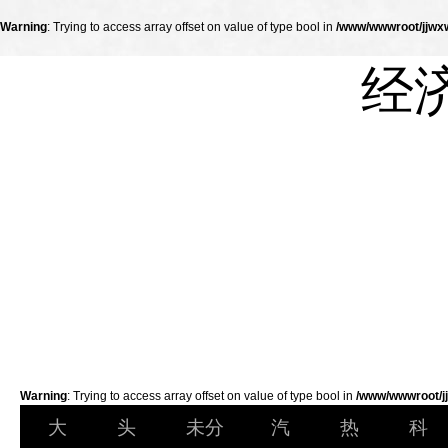
Warning
: Trying to access array offset on value of type bool in
/www/wwwroot/jjwxw
经
Warning
: Trying to access array offset on value of type bool in
/www/wwwroot/jj
大
头
未分
汽
热
科