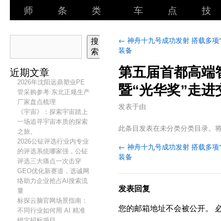
师
条
类
车
点
技
←
神舟十九号成功发射 搭载多项“
搜
装备
索
第五届首都高端
近期文章
2026年沈阳远鼎塑业PE
暨“光华奖”走进
管采购参考 东北正规生产
厂家盘点梳理
发表于
由
《宇宙》：探索宇宙踏上
一场追寻宇宙本质的探索
此条目发表在未分类分类目录。
之旅。
2026公钲评选行业内专业
←
神舟十九号成功发射 搭载多项“
的评选系统哪家强，公钲
装备
评选三大痛点一次击穿
GEO优化新赛道，选诚网
络助力企业抢占AI搜索流
发表回复
量
标探云脑官网场景指南：
您的邮箱地址不会被公开。
不同行业如何用 AI 精准
锁定招标项目