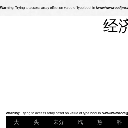
Warning
: Trying to access array offset on value of type bool in
/www/wwwroot/jjwxw
经
Warning
: Trying to access array offset on value of type bool in
/www/wwwroot/jj
大
头
未分
汽
热
科