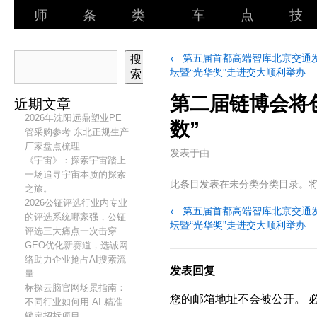
师
条
类
车
点
技
←
第五届首都高端智库北京交通
搜
坛暨“光华奖”走进交大顺利举办
索
第二届链博会将
近期文章
2026年沈阳远鼎塑业PE
数”
管采购参考 东北正规生产
厂家盘点梳理
发表于
由
《宇宙》：探索宇宙踏上
一场追寻宇宙本质的探索
此条目发表在未分类分类目录。
之旅。
2026公钲评选行业内专业
←
第五届首都高端智库北京交通
的评选系统哪家强，公钲
坛暨“光华奖”走进交大顺利举办
评选三大痛点一次击穿
GEO优化新赛道，选诚网
络助力企业抢占AI搜索流
发表回复
量
标探云脑官网场景指南：
您的邮箱地址不会被公开。
不同行业如何用 AI 精准
锁定招标项目