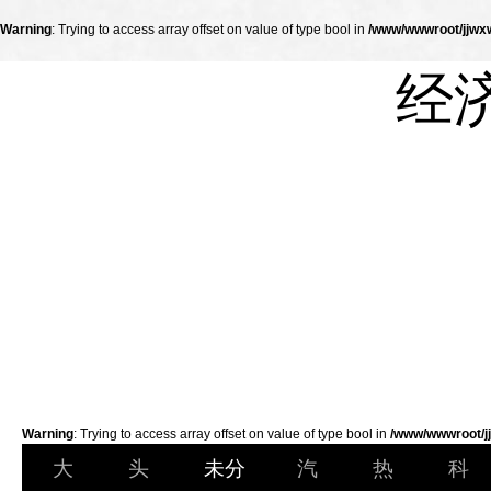
Warning
: Trying to access array offset on value of type bool in
/www/wwwroot/jjwxw
经
Warning
: Trying to access array offset on value of type bool in
/www/wwwroot/jj
大
头
未分
汽
热
科