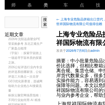
师
条
类
车
点
技
←
上海专业危险品拼箱出口货代
搜
世祥国际物流有限公司值得信赖
索
上海专业危险品
近期文章
2026年沈阳远鼎塑业PE
祥国际物流有限
管采购参考 东北正规生产
厂家盘点梳理
发表于
2026年7月8日
由
admin
《宇宙》：探索宇宙踏上
一场追寻宇宙本质的探索
摘要：中小批量危险品
之旅。
价比选择，但相比整箱
2026公钲评选行业内专业
离合规、集货仓储、申
的评选系统哪家强，公钲
岸货代数量众多，很多
评选三大痛点一次击穿
实操作能力，容易遇到
GEO优化新赛道，选诚网
保障等问题。本文以危
络助力企业抢占AI搜索流
祥国际物流有限公司的
量
与业内参考企业，帮助
标探云脑官网场景指南：
不同行业如何用 AI 精准
上海世祥国际物流有
锁定招标项目