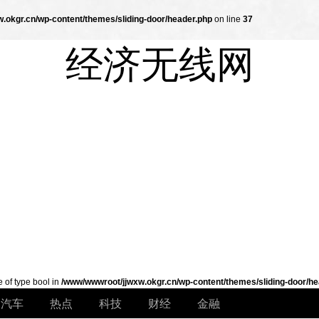
.okgr.cn/wp-content/themes/sliding-door/header.php
on line
37
经济无线网
e of type bool in
/www/wwwroot/jjwxw.okgr.cn/wp-content/themes/sliding-door/he
汽车
热点
科技
财经
金融