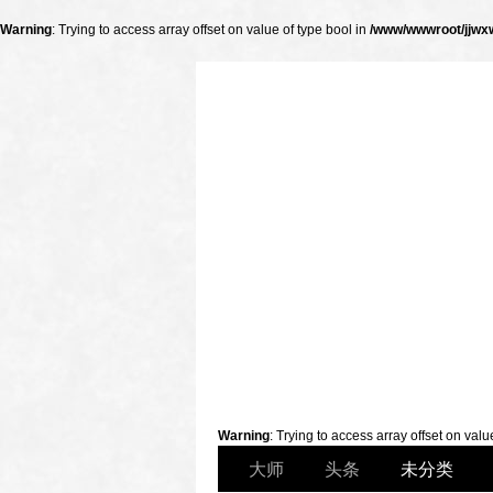
Warning
: Trying to access array offset on value of type bool in
/www/wwwroot/jjwxw
财经
Warning
: Trying to access array offset on valu
大师
头条
未分类