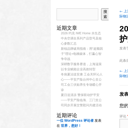
←
上
搜
际物
索
2
近期文章
2026 约克 IWE Home 水生态
护
中央空调全系列产品型号及核
心参数汇总
发表
新锐品牌破局指南：用“超额因
子”理论+电梯媒体，打赢心智
争夺战
此条
深耕数字服务赛道，上海溢策
以专业赋能企业高效转型
←
上
冬病夏治送安康 工会关怀沁人
际物
心——平安产险台州中心支公
司工会三伏贴养生专场暖心开
诊
发
夏日送清凉 警保联动护平安
——平安产险临海、三门支公
您
司同步开展交警慰问共建活动
近期评论
评论
一位 WordPress 评论者
发表
在
世界，您好！